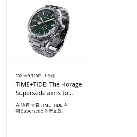
2021年9月10日
∙
1
分鐘
TIME+TIDE: The Horage
Supersede aims to
deliver unprecedented
在 這裡 查看 TIME+TIDE 有
value with new K2
關 Supersede 的新文章。
micro-rotor GMT ...