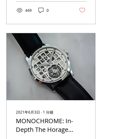
449
0
2021年6月3日
∙
1
分鐘
MONOCHROME: In-
Depth The Horage
Tourbillon 1, A Sub-10k