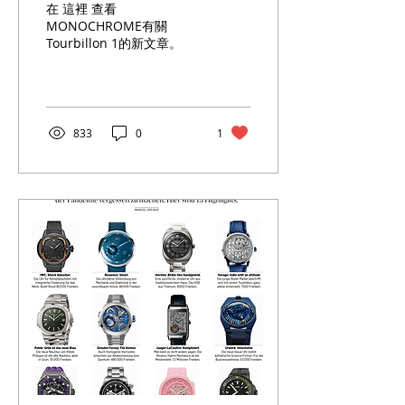
在 這裡 查看
Swiss In-House
MONOCHROME有關
Tourbillon 1的新文章。
Tourbillon… And How
They Did
833
0
1