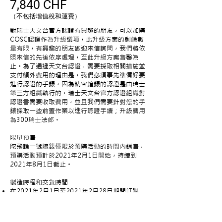
7,840 CHF
（不包括增值稅和運費）
對瑞士天文台官方認證有興趣的朋友，可以加購
COSC認證作為升級選項，此升級方案的剩餘數
量有限，有興趣的朋友歡迎來信詢問，我們將依
照來信的先後依序處理，至此升級方案售罄為
止。為了通過天文台認證，需要採取相關措施並
支付額外費用的理由是，我們必須事先準備好要
進行認證的手錶，因為精密鐘錶的認證是由瑞士
第三方組織執行的，瑞士天文台官方認證組織對
認證書需要收取費用，並且我們需要針對您的手
錶採取一些前置作業以進行認證手續；升級費用
為300瑞士法郎。
限量預售
陀飛輪一號腕錶僅限於預購活動的時間內銷售，
預購活動預計於2021年2月1日開始，持續到
2021年8月1日截止。
製造時程和交貨時間
在2021年2月1日至2021年2月28日期間訂購
將於2021年五月交付（僅限一百只）
在2021年三月一日至六月一日期間訂購
將於2021年八月交付