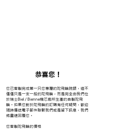
恭喜您！
您已客製完成第一只您專屬的陀飛輪腕錶，這不
僅僅只是一支一般的陀飛輪，而是完全由我們位
於瑞士Biel / Bienne機芯廠所生產的自製陀飛
輪。如果您對於陀飛輪的訂購有任何疑問，歡迎
隨時傳送電子郵件聯繫我們或是留下訊息，我們
將盡速回覆您。
您客製陀飛輪的
價格