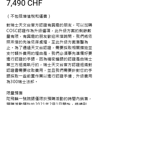
7,490 CHF
（不包括增值稅和運費）
對瑞士天文台官方認證有興趣的朋友，可以加購
COSC認證作為升級選項，此升級方案的剩餘數
量有限，有興趣的朋友歡迎來信詢問，我們將依
照來信的先後依序處理，至此升級方案售罄為
止。為了通過天文台認證，需要採取相關措施並
支付額外費用的理由是，我們必須事先準備好要
進行認證的手錶，因為精密鐘錶的認證是由瑞士
第三方組織執行的，瑞士天文台官方認證組織對
認證書需要收取費用，並且我們需要針對您的手
錶採取一些前置作業以進行認證手續；升級費用
為300瑞士法郎。
限量預售
陀飛輪一號腕錶僅限於預購活動的時間內銷售，
預購活動預計於2021年2月1日開始，持續到
2021年8月1日截止。
製造時程和交貨時間
在2021年2月1日至2021年2月28日期間訂購
將於2021年五月交付（僅限一百只）