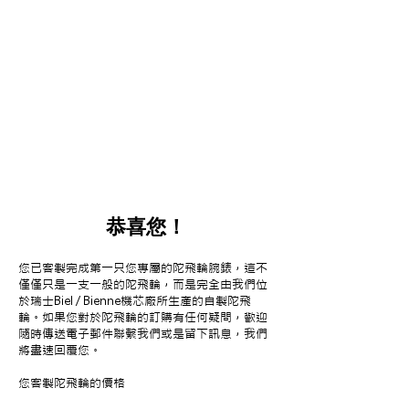
恭喜您！
您已客製完成第一只您專屬的陀飛輪腕錶，這不
僅僅只是一支一般的陀飛輪，而是完全由我們位
於瑞士Biel / Bienne機芯廠所生產的自製陀飛
輪。如果您對於陀飛輪的訂購有任何疑問，歡迎
隨時傳送電子郵件聯繫我們或是留下訊息，我們
將盡速回覆您。
您客製陀飛輪的
價格