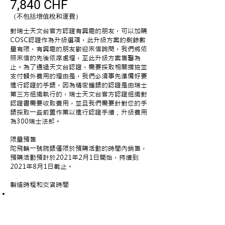
7,840 CHF
（不包括增值稅和運費）
對瑞士天文台官方認證有興趣的朋友，可以加購
COSC認證作為升級選項，此升級方案的剩餘數
量有限，有興趣的朋友歡迎來信詢問，我們將依
照來信的先後依序處理，至此升級方案售罄為
止。為了通過天文台認證，需要採取相關措施並
支付額外費用的理由是，我們必須事先準備好要
進行認證的手錶，因為精密鐘錶的認證是由瑞士
第三方組織執行的，瑞士天文台官方認證組織對
認證書需要收取費用，並且我們需要針對您的手
錶採取一些前置作業以進行認證手續；升級費用
為300瑞士法郎。
限量預售
陀飛輪一號腕錶僅限於預購活動的時間內銷售，
預購活動預計於2021年2月1日開始，持續到
2021年8月1日截止。
製造時程和交貨時間
在2021年2月1日至2021年2月28日期間訂購
將於2021年五月交付（僅限一百只）